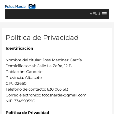
Ir
al
MENU
contenido
Política de Privacidad
Identificación
Nombre del titular: José Martínez García
Domicilio social: Calle La Zafra, 12 B
Población: Caudete
Provincia: Albacete
C.P.: 02660
Teléfono de contacto: 630 063 613
Correo electrónico: fotosnarda@gmail.com
NIF: 33489959G
Política de Privacidad